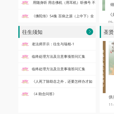
用随身听 用念佛机（用耳机）听佛号 不
易行难信之法
《弟子
亚于道场
《佛陀传》54集 百病之源（上中下）全
11-21
09-16
集
多生以来的习气，就如油入面！
往生须知
圣
老法师开示：往生与瑞相-1
临终处理方法及注意事项答问汇集
（下）
临终处理方法及注意事项答问汇集
（上）
《人死了除助念之外，还要怎样办才如
理如法》
《4 助念问答》
修善不能忘失菩提心-第538集
供养佛
12-13
11-29