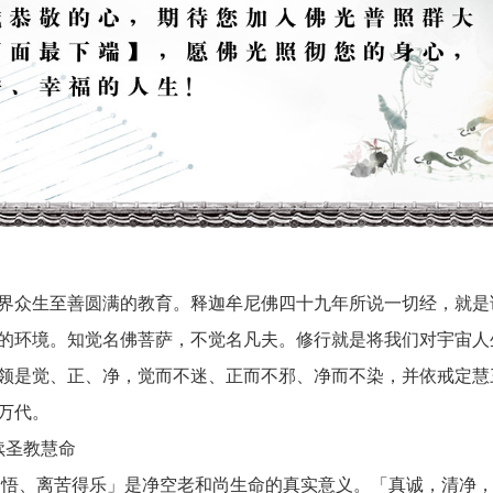
界众生至善圆满的教育。释迦牟尼佛四十九年所说一切经，就是
的环境。知觉名佛菩萨，不觉名凡夫。修行就是将我们对宇宙人
领是觉、正、净，觉而不迷、正而不邪、净而不染，并依戒定慧
万代。
续圣教慧命
悟、离苦得乐」是净空老和尚生命的真实意义。「真诚，清净，