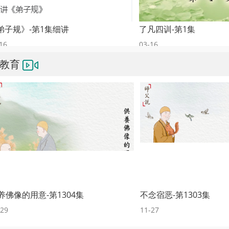
规》-第1集细讲
了凡四训-第1集
03-16
贤教育
像的用意-第1304集
不念宿恶-第1303集
11-27