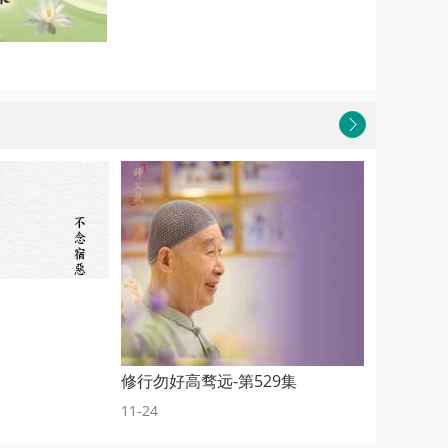
修行勿好高骛远-第529集
念佛是
11-24
11-18