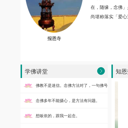
在，随缘，念佛」
尚堪称落实「爱心
寺
报恩寺
报恩寺
学佛讲堂
知恩
佛教不是迷信。念佛方法对了，一句佛号
就有效果！
念佛多年不能摄心，是方法有问题。
想皈依的，跟我一起念。