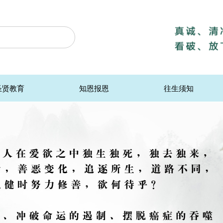
圣贤教育
知恩报恩
往生须知