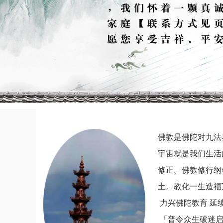
佛教是佛陀对九法
宇宙就是我们生活
修正。佛教修行纲
土。教化一生造福
力兴佛陀教育 延
「普令众生破迷启