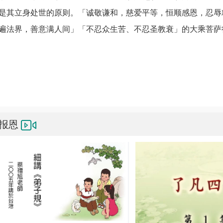
是其立身处世的原则。「诚敬谦和，慈爱平等，恒顺感恩，忍辱
遍法界，善意满人间」「不忍众生苦、不忍圣教衰」的大乘菩萨
报恩寺
报恩寺
报恩