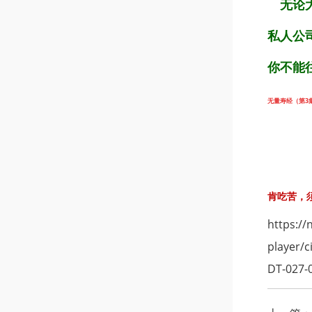
无论大
私人公
你不能
无量寿经（第3集）
肯吃苦，须
https://
player/
DT-027-