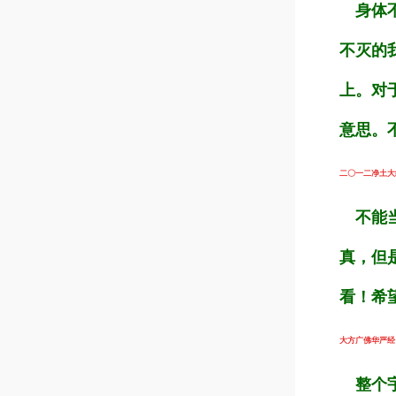
身体不
不灭的
上。对
意思。
二〇一二净土大经科
不能当
真，但
看！希
大方广佛华严经（第
整个宇