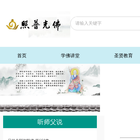
首页
学佛讲堂
圣贤教育
听师父说