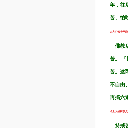
年，往
苦、怕
大方广佛华严经（第
佛教后
苦。 
苦。这
不自由
再搞六
净土大经解演义（第
持戒苦