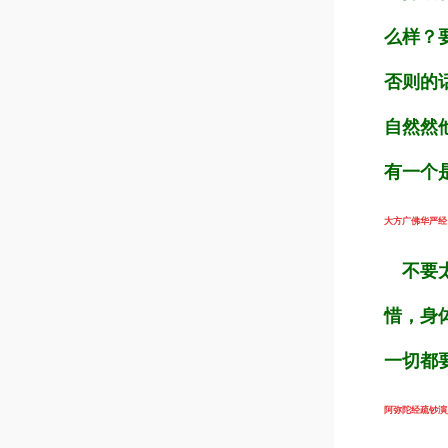
么样？
否则的
自然然
有一个
大方广佛华严经（第
不要太
惜，身
一切都
阿弥陀经疏钞演义（