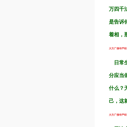
万四千
是告诉
着相，
大方广佛华严经（第
日常生
分应当
什么？
己，这
大方广佛华严经（第