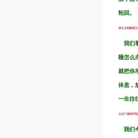
轮回。
净土大经解演义（第
我们看
睡怎么
就把你
休息，
一生往
大方广佛华严经（第
我们今