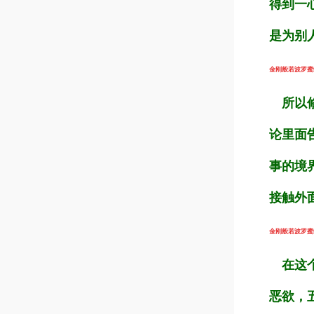
得到一
是为别
金刚般若波罗蜜经
所以修
论里面
事的境
接触外
金刚般若波罗蜜经
在这个
恶欲，