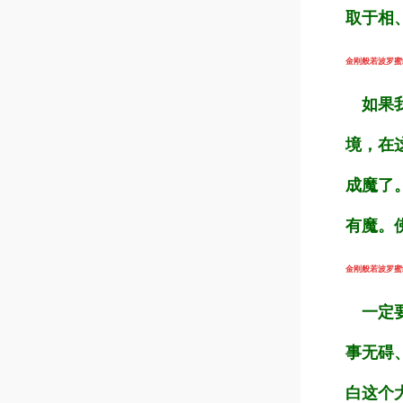
取于相
金刚般若波罗蜜经
如果我
境，在
成魔了
有魔。
金刚般若波罗蜜经
一定要
事无碍
白这个