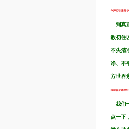
华严经讲述菁华（
到真正
教初住
不失清
净、不
方世界
地藏菩萨本愿经（第
我们一
点一下