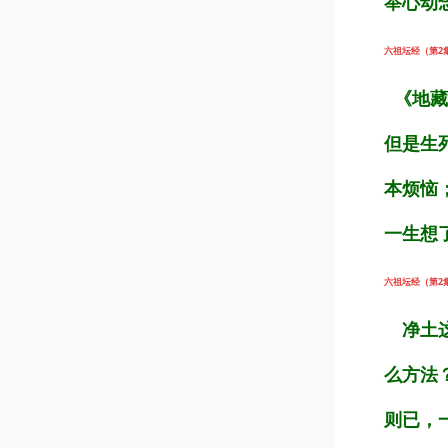
举心动
六祖坛经（第2集）
《地藏
但是生
本烦恼
一生想
六祖坛经（第2集）
净土这
么方法
则已，