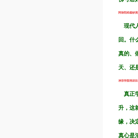
阿弥陀经疏钞演义（
现代人
回。什
真的、
天、还
净宗学院培训目标（
真正学
升，这
缘，决
真心是