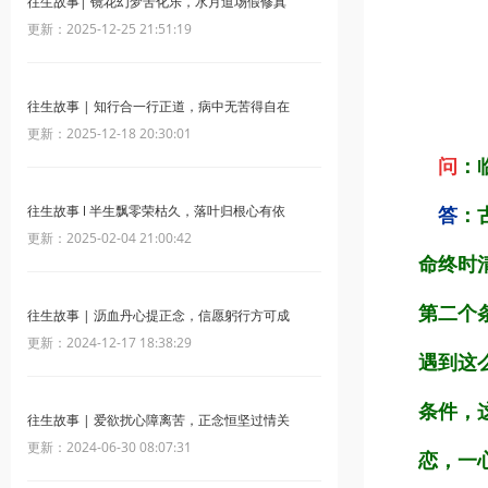
往生故事| 镜花幻梦苦化乐，水月道场假修真
更新：2025-12-25 21:51:19
往生故事 | 知行合一行正道，病中无苦得自在
更新：2025-12-18 20:30:01
问
：
往生故事 l 半生飘零荣枯久，落叶归根心有依
答
：
更新：2025-02-04 21:00:42
命终时
第二个
往生故事 | 沥血丹心提正念，信愿躬行方可成
更新：2024-12-17 18:38:29
遇到这
条件，
往生故事 | 爱欲扰心障离苦，正念恒坚过情关
更新：2024-06-30 08:07:31
恋，一