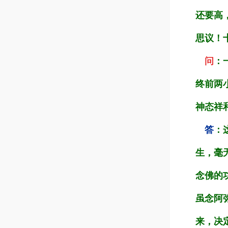
还要高
思议！
问
：
终前两
神态祥
答
：
生，毫
念佛的
虽念阿
来，决