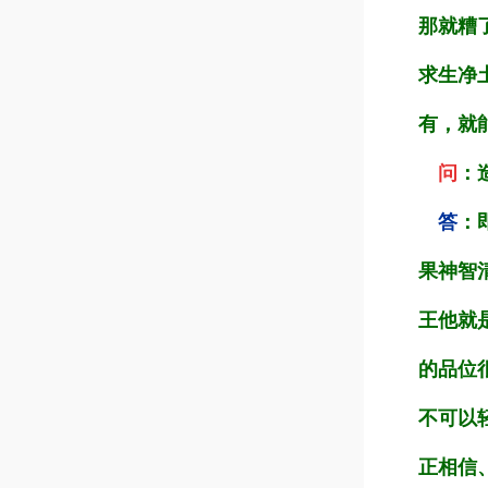
那就糟
求生净
有，就
问
：
答
：
果神智
王他就
的品位
不可以
正相信