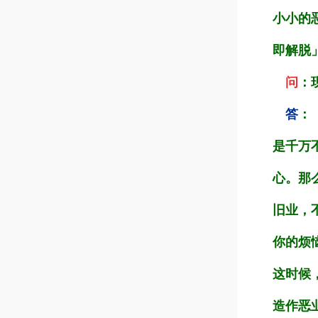
小小的
即解脱
问
：
答
：
是千万
心。那
旧业，
你的烦
这时候
造作恶