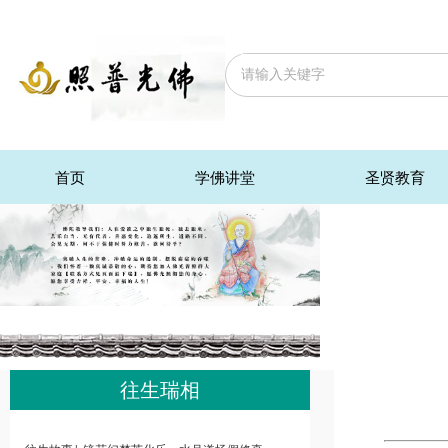
首页
学佛讲堂
圣贤教育
往生瑞相