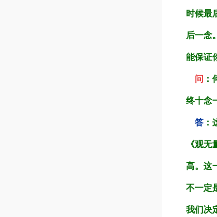
时候最
后一念
能保证
问
：
终十念
答
：
《观无
高。这
不一定
我们决