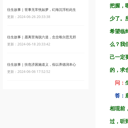
把握，
往生故事 | 世事无常恍如梦，幻海沉浮枉此生
更新：2024-06-26 20:33:38
少了。
希望临
往生故事 | 愿离苦海脱六道，念念唯尔思无邪
么？我
更新：2024-06-18 20:33:42
己一定
往生故事 | 扶危济困施道义，俭以养德润本心
的，求
更新：2024-06-06 17:52:52
问：
答：
相现前
过，听