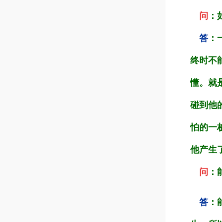
问
：
答
：
终时不
懂。就
碰到他
怕的一
他产生
问
：
答
：