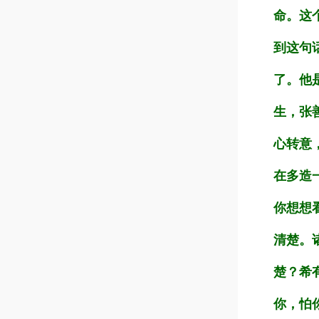
命。这
到这句
了。他
生，张
心转意
在多造
你想想
清楚。
楚？希
你，怕