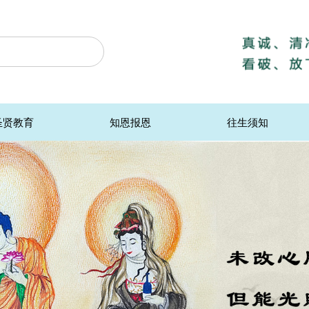
圣贤教育
知恩报恩
往生须知