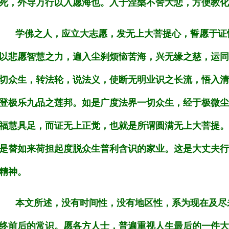
死，外导万行以入愿海也。入于涅槃不舍大悲，方便教化
学佛之人，应立大志愿，发无上大菩提心，誓愿于证
以悲愿智慧之力，遍入尘刹烦恼苦海，兴无缘之慈，运同
切众生，转法轮，说法义，使断无明业识之长流，悟入清
登极乐九品之莲邦。如是广度法界一切众生，经于极微尘
福慧具足，而证无上正觉，也就是所谓圆满无上大菩提。
是替如来荷担起度脱众生普利含识的家业。这是大丈夫行
精神。
本文所述，没有时间性，没有地区性，系为现在及尽
终前后的常识。愿各方人士，普遍重视人生最后的一件大