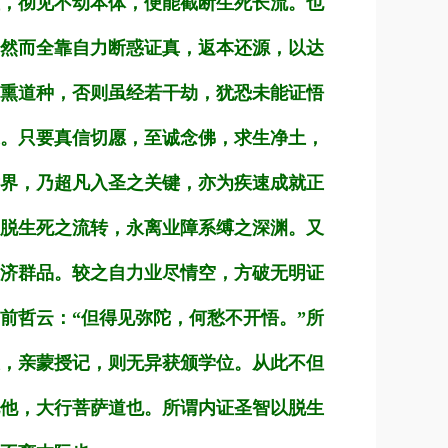
，彻见不动本体，便能截断生死长流。也
然而全靠自力断惑证真，返本还源，以达
熏道种，否则虽经若干劫，犹恐未能证悟
。只要真信切愿，至诚念佛，求生净土，
界，乃超凡入圣之关键，亦为疾速成就正
脱生死之流转，永离业障系缚之深渊。又
济群品。较之自力业尽情空，方破无明证
前哲云：“但得见弥陀，何愁不开悟。”所
，亲蒙授记，则无异获颁学位。从此不但
他，大行菩萨道也。所谓内证圣智以脱生