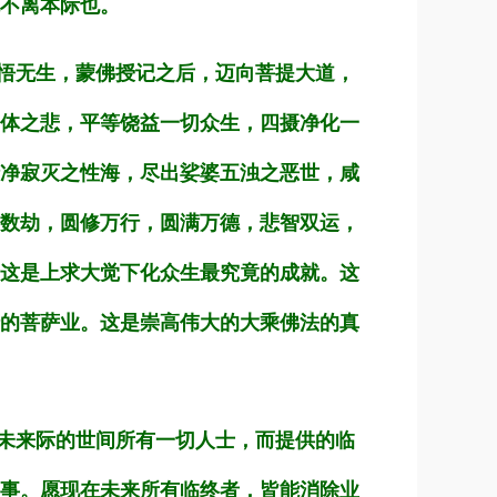
不离本际也。
悟无生，蒙佛授记之后，迈向菩提大道，
体之悲，平等饶益一切众生，四摄净化一
净寂灭之性海，尽出娑婆五浊之恶世，咸
数劫，圆修万行，圆满万德，悲智双运，
这是上求大觉下化众生最究竟的成就。这
的菩萨业。这是崇高伟大的大乘佛法的真
未来际的世间所有一切人士，而提供的临
事。愿现在未来所有临终者，皆能消除业