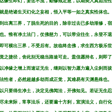
达缘生即幻，妄念不流，勤修戒定慧，以期契入真如法性
就是绝诸生灭幻化之妄相，悟入平等一如之真实性体也。
到出离三界，了脱生死的目的，除非过去已多劫渐修，宿
也。惟有净土法门，仗佛慈力，可以带业往生，永登不退
即可横出三界，不受后有。故临终念佛，求生西方极乐世
觉之捷径，舍此别无稳当路途可走。盖信愿持名，则即了
以净缘之增上而速证无生，继则以智力愿力遍入尘刹而拔
法性者，必然超越多劫而成正觉，其难易有天渊悬殊也。
以只要得生净土，决定见佛闻法，开佛知见。若证无生忍
尽未来际，常享法乐，还要遍十方刹，宣演法义，自行化