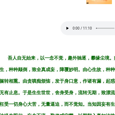
吾人自无始来，以一念不觉，趣外驰逐，攀缘尘境。
生，种种颠倒，致全真成妄，障覆妙明。由心生故，种种
辗转相熏。由贪嗔痴烦恼，发于身口意，作诸有漏，起惑
无有止息。于是生生世世，舍身受身，流转无期，致漂流
枉受一切身心大苦，无量逼迫，而不觉知。当知因妄有生