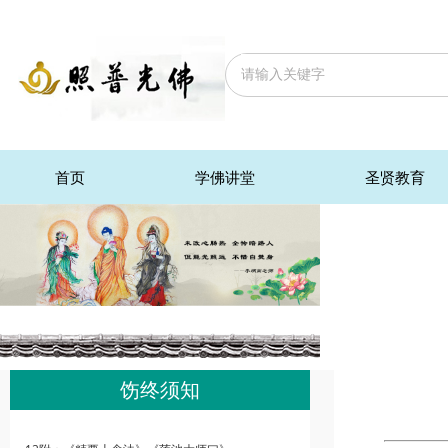
首页
学佛讲堂
圣贤教育
饬终须知