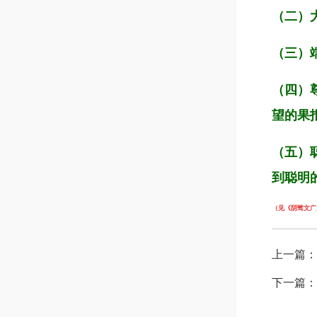
（二）
（三）
（四）
望的果
（五）
到聪明
（见《阴骘文广
上一篇：
下一篇：