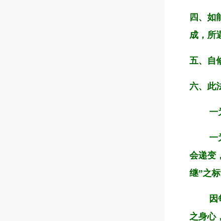
四、如
成，所
五、自
六、此
一为“
一为“
会递变
继”之
因每次
之身心