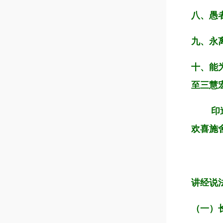
八、愚
九、永
十、能
至三慧
印造经
欢喜施
讲经说
（一）