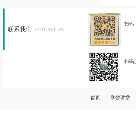
扫码
联系我们
contact us
扫码
. .
首页
学佛讲堂