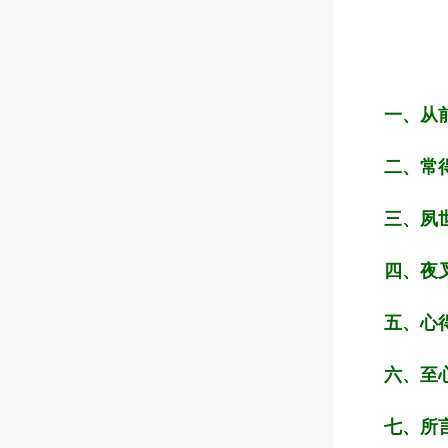
一、从
二、常
三、夙
四、夜
五、心
六、至
七、所