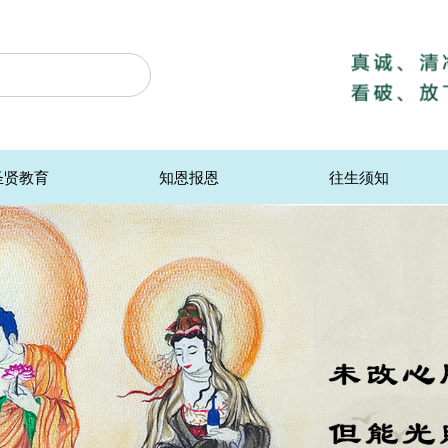
圣贤教育
知恩报恩
往生须知