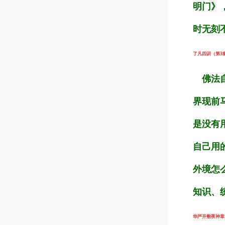
明门》
时无刻
了凡四训（第3集）
佛法自
界现前
是没有
自己用
外境怎
知识、
华严开敷夜神章（