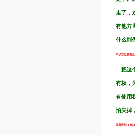
走了，
有他方
什么能
不求五欲及王位（第
把这个
有权，
有使用
怕失掉
无量寿经（第23集