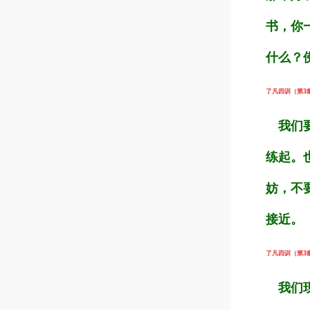
书，你
什么？
了凡四训（第3集）
我们要
练起。
妨，不
接近。
了凡四训（第3集）
我们现