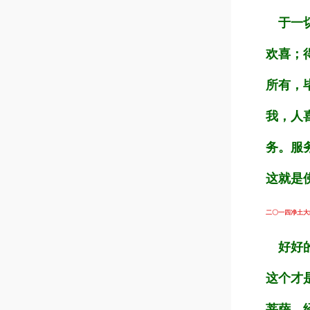
于一切
欢喜；
所有，
我，人
务。服
这就是
二〇一四净土大经科
好好的
这个才
菩萨，