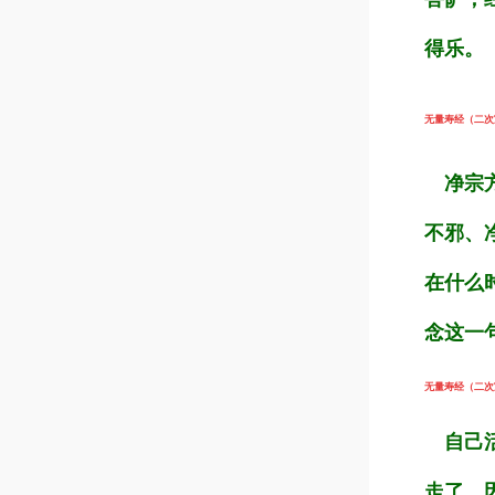
得乐。
无量寿经（二次宣
净宗方
不邪、
在什么
念这一
无量寿经（二次宣
自己活
走了。