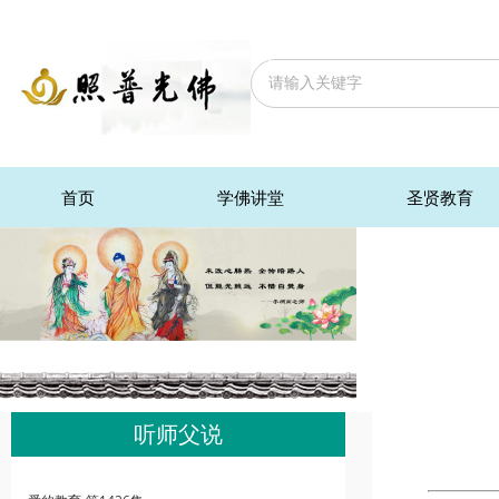
首页
学佛讲堂
圣贤教育
听师父说