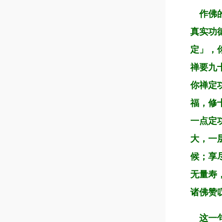
作佛的
真实功
定」，
禅要九
你禅定
福，修
一点定
大，一
候；享
无量寿
诸佛赞
这一句