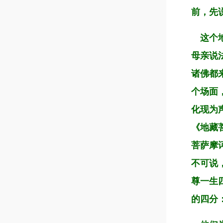
前，先
这个地
母亲说
诸佛都
个场面
化现为
《地藏
菩萨摩
不可说
尊一生
的四分