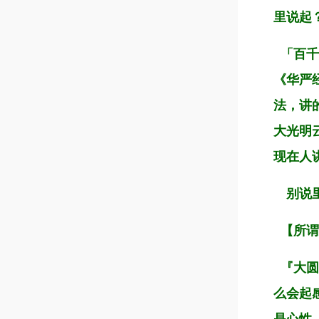
里说起
「百千
《华严
法，讲
大光明
现在人
别说里
【所谓
『大圆
么会起