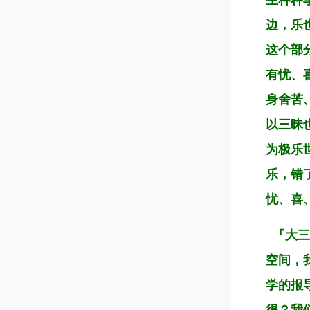
生种种
边，乐
这个部
有忧、
身舍苦
以三昧
为极乐
乐，错
忧、喜
『大三
空间，
学的报