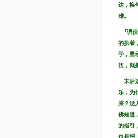
达，换
难。
『调伏
的执着
学，显
伍，就
末后这
乐，为
来？没
佛知道
的指引
也是把