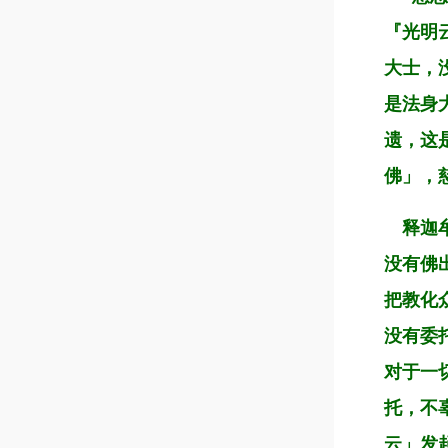
『光明
大士，
是法身
遗，这
佛」，
释迦牟
没有佛
把教化
没有委
对于一
托，不
云」发