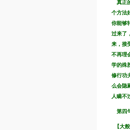
真正的
个方法
你能够
过来了
来，接
不再理
学的殊
修行功
么会隐
人瞒不
第四
【大般