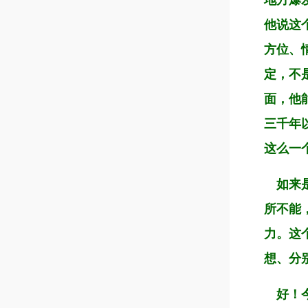
地方爆
他说这
方位、
定，不
面，他
三千年
这么一
如来是
所不能
力。这
想、分
好！今