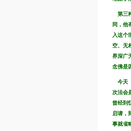
第三种
同，他
入这个
空、无
界深广
念佛是
今天「
次法会
曾经到
启请，
事就省