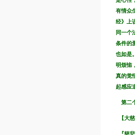
是心性
有情众
经》上
同一个
条件的
也如是
明烦恼
真的觉
起感应
第二
【大慈
『慈悲