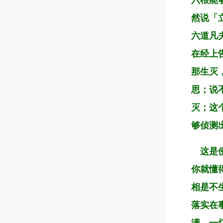
六根能
然说「
六道凡
在经上
那生灭
思；说
灭；这
够侦测
这是佛
你就懂
相是不
落实在