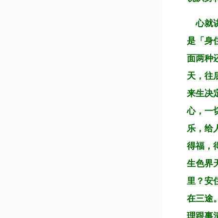
心就讲
是「身
面两种
天，往
来生决
心，一
乐，给
得福，
生色界
里？安
在三途
理跟事