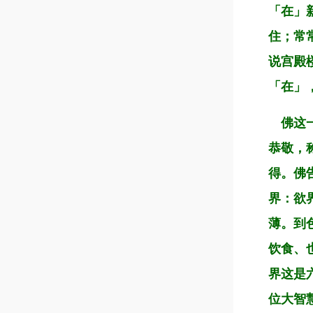
「在」
住；常
说宫殿
「在」
佛这一
恭敬，
得。佛
界：欲
薄。到
饮食、
界这是
位大智