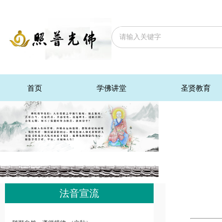
首页
学佛讲堂
圣贤教育
法音宣流