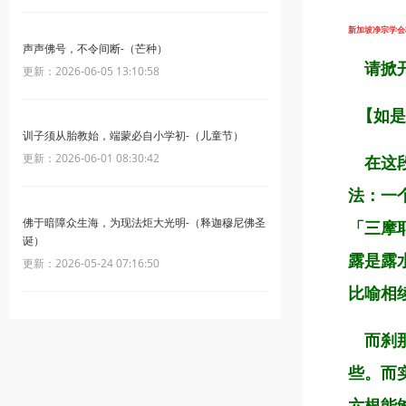
新加坡净宗学会档名
声声佛号，不令间断-（芒种）
请掀开
更新：2026-06-05 13:10:58
【如是
训子须从胎教始，端蒙必自小学初-（儿童节）
更新：2026-06-01 08:30:42
在这段
法：一
佛于暗障众生海，为现法炬大光明-（释迦穆尼佛圣
「三摩
诞）
露是露
更新：2026-05-24 07:16:50
比喻相
而刹那
些。而