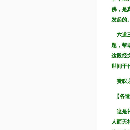
佛，是
发起的
六道三
题，帮
这段经
世间干
赞叹之
【各遣
这是礼
人而无