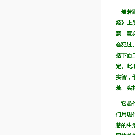
般若跟
经》上
慧，慧
会犯过
括下面
定。此
实智，
若。实
它起作
们用现
慧的生