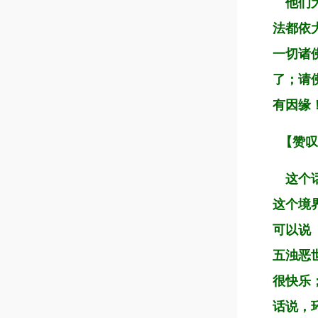
他们为
法都依
一切诸
了；请
有因缘
【赞叹
这个话
这个境
可以说
五浊恶
很快乐
话说，