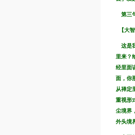
第三
【大智
这是我
里来？
经里面
面，你
从禅定
重视形
尘境界
外头境