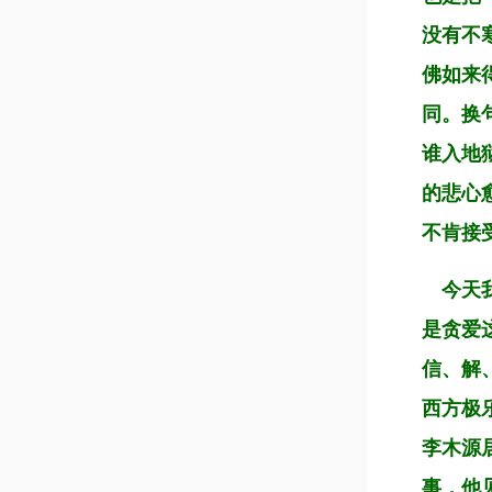
没有不
佛如来
同。换
谁入地
的悲心
不肯接
今天我
是贪爱
信、解
西方极
李木源
事，他