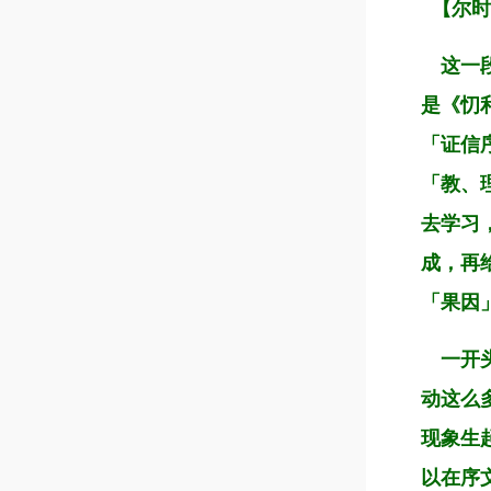
【
尔时
这一段
是《忉
「证信
「教、
去学习
成，再
「果因
一开头
动这么
现象生
以在序