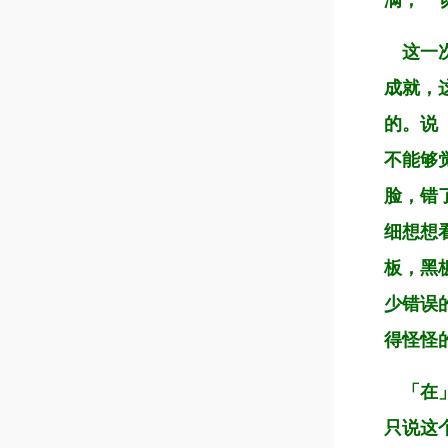
满，一
这一次
成就，
的。说
不能够
脸，错
细想想
板，黑
少错误
得怪怪
「在」
只说这