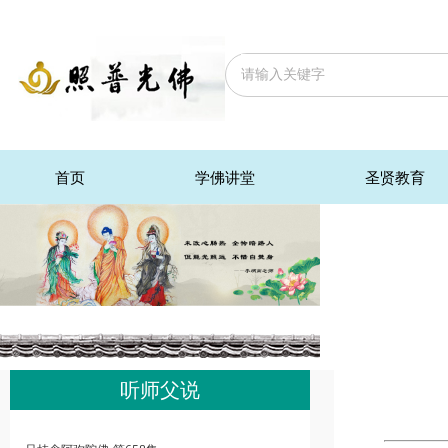
首页
学佛讲堂
圣贤教育
听师父说