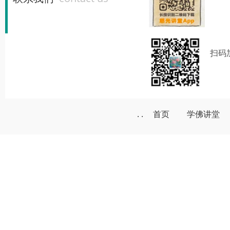
扫码
. .
首页
学佛讲堂