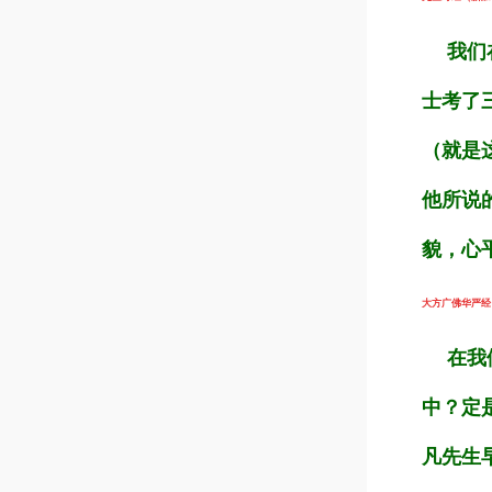
我们在
士考了
（就是
他所说
貌，心
大方广佛华严经（第
在我们
中？定
凡先生