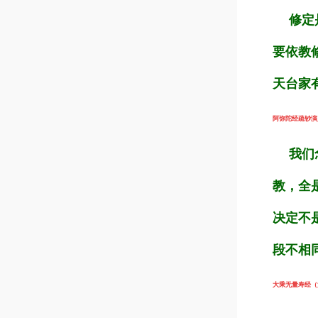
修定是
要依教
天台家
阿弥陀经疏钞演义（
我们念
教，全
决定不
段不相
大乘无量寿经（第8