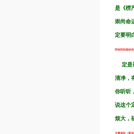
是《楞
崇尚命
定要明
阿弥陀经疏钞演义（
定是福
清净，
你听听
说这个
烦大，
无量寿经（新加坡