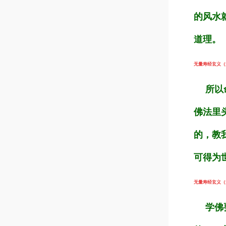
的风水
道理。
无量寿经玄义（第5
所以命
佛法里
的，教
可得为
无量寿经玄义（第5
学佛要