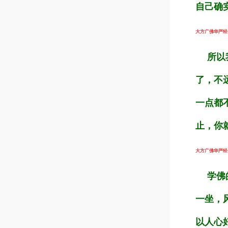
自己确
大方广佛华严经（第
所以我
了，不
一点都
止，你
大方广佛华严经（第
学佛的
一坐，
以人心