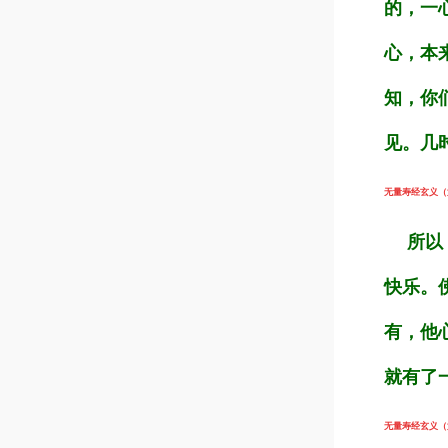
的，一
心，本
知，你
见。几
无量寿经玄义（第5
所以，
快乐。
有，他
就有了
无量寿经玄义（第5