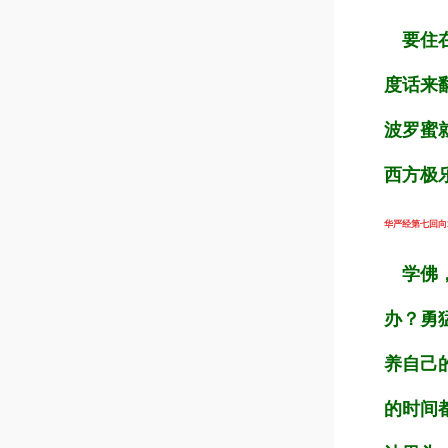
要住在
度话来
波罗蜜
西方极
华严经第七回向章（
学佛，
办？勇
养自己
的时间