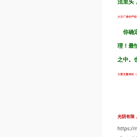
法里头
大方广佛华严经（第
你确定
理！最
之中。
大乘无量寿经（第1
光阴有限，
https://