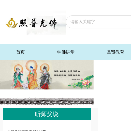
首页
学佛讲堂
圣贤教育
听师父说