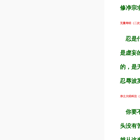
修净宗
无量寿经（二次宣
忍是什
是虚妄
的，是
忍辱波
净土大经科注（第2
你要不
头没有
就从这