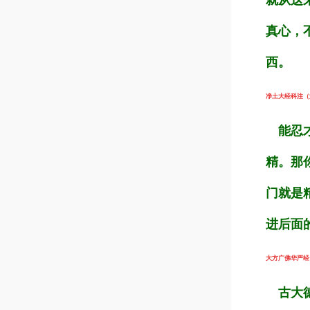
真心，
西。
净土大经科注（第2
能忍才
精。那
门就是
进后面
大方广佛华严经（第
古大德