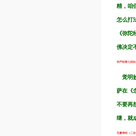
精，咱
怎么打
《弥陀
佛决定
华严经第七回向章（
觉明妙
萨在《
不要再
继，就
无量寿经（二次宣