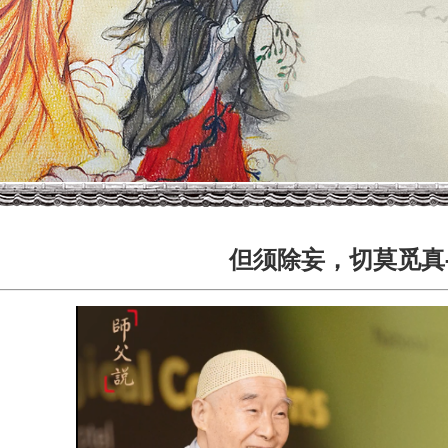
但须除妄，切莫觅真-