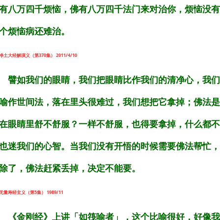
有八万四千烦恼，佛有八万四千法门来对治你，烦恼没有
个烦恼病还难治。
净土大经解演义（第370集） 2011/4/10
譬如我们的眼睛，我们把眼睛比作我们的清净心，我们
喻作世间法，落在里头很难过，我们想把它拿掉；佛法是
在眼睛里舒不舒服？一样不舒服，也得要拿掉，什么都不
也迷我们的心智。当我们没有开悟的时候需要佛法帮忙，
除了，佛法赶紧丢掉，决定不能要。
无量寿经玄义（第5集） 1989/11
《金刚经》上讲「如筏喻者」，这个比喻很好，好像我