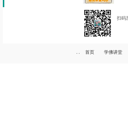
扫码
. .
首页
学佛讲堂