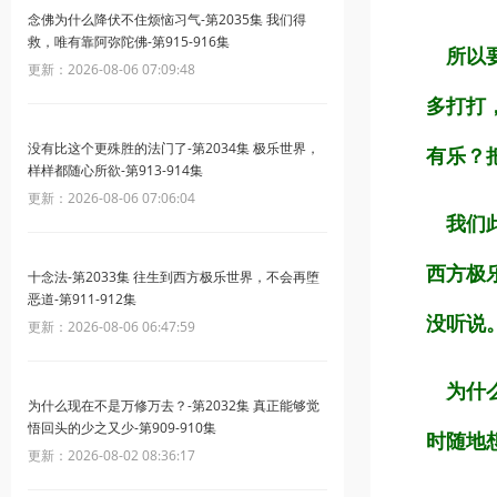
念佛为什么降伏不住烦恼习气-第2035集 我们得
救，唯有靠阿弥陀佛-第915-916集
所以要
更新：2026-08-06 07:09:48
多打打
没有比这个更殊胜的法门了-第2034集 极乐世界，
有乐？
样样都随心所欲-第913-914集
更新：2026-08-06 07:06:04
我们此
西方极
十念法-第2033集 往生到西方极乐世界，不会再堕
恶道-第911-912集
没听说
更新：2026-08-06 06:47:59
为什么
为什么现在不是万修万去？-第2032集 真正能够觉
悟回头的少之又少-第909-910集
时随地
更新：2026-08-02 08:36:17