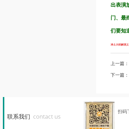
出表演
门、最
们要知
净土大经解演义（第
上一篇：
下一篇：
扫码
联系我们
contact us