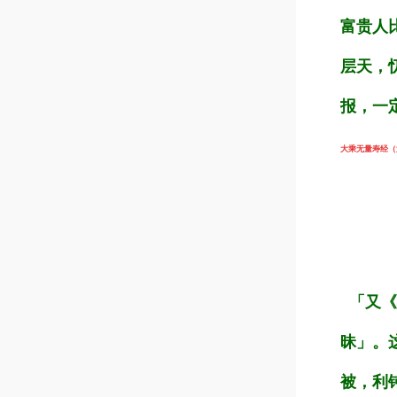
富贵人
层天，
报，一
大乘无量寿经（第1
「又《
昧」。
被，利