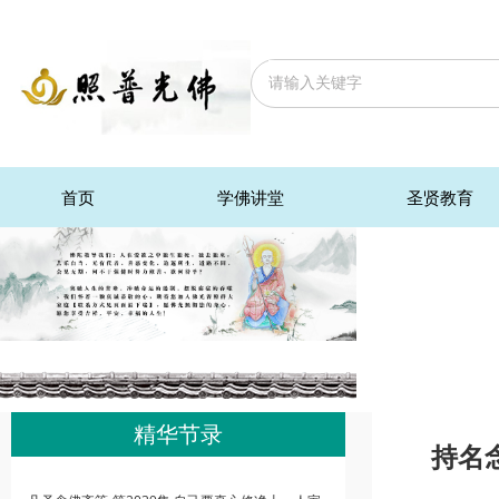
首页
学佛讲堂
圣贤教育
精华节录
持名念