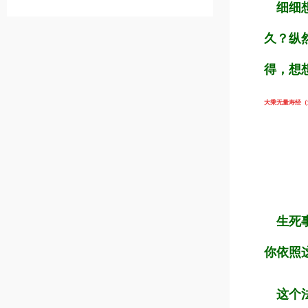
细细想
久？纵
得，想
大乘无量寿经（第1
生死事
你依照
这个法